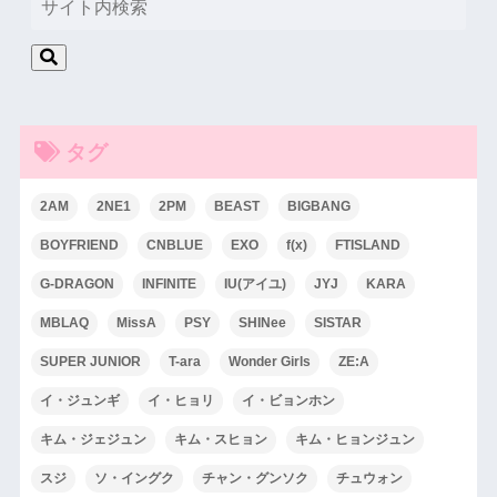
タグ
2AM
2NE1
2PM
BEAST
BIGBANG
BOYFRIEND
CNBLUE
EXO
f(x)
FTISLAND
G-DRAGON
INFINITE
IU(アイユ)
JYJ
KARA
MBLAQ
MissA
PSY
SHINee
SISTAR
SUPER JUNIOR
T-ara
Wonder Girls
ZE:A
イ・ジュンギ
イ・ヒョリ
イ・ビョンホン
キム・ジェジュン
キム・スヒョン
キム・ヒョンジュン
スジ
ソ・イングク
チャン・グンソク
チュウォン