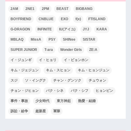
2AM
2NE1
2PM
BEAST
BIGBANG
BOYFRIEND
CNBLUE
EXO
f(x)
FTISLAND
G-DRAGON
INFINITE
IU(アイユ)
JYJ
KARA
MBLAQ
MissA
PSY
SHINee
SISTAR
SUPER JUNIOR
T-ara
Wonder Girls
ZE:A
イ・ジュンギ
イ・ヒョリ
イ・ビョンホン
キム・ジェジュン
キム・スヒョン
キム・ヒョンジュン
スジ
ソ・イングク
チャン・グンソク
チュウォン
チョン・ジヒョン
パク・シネ
パク・シフ
ヒョンビン
事件・事故
少女時代
東方神起
熱愛・結婚
訴訟・紛争
超新星
軍隊