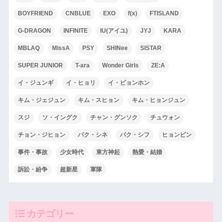
BOYFRIEND
CNBLUE
EXO
f(x)
FTISLAND
G-DRAGON
INFINITE
IU(アイユ)
JYJ
KARA
MBLAQ
MissA
PSY
SHINee
SISTAR
SUPER JUNIOR
T-ara
Wonder Girls
ZE:A
イ・ジュンギ
イ・ヒョリ
イ・ビョンホン
キム・ジェジュン
キム・スヒョン
キム・ヒョンジュン
スジ
ソ・イングク
チャン・グンソク
チュウォン
チョン・ジヒョン
パク・シネ
パク・シフ
ヒョンビン
事件・事故
少女時代
東方神起
熱愛・結婚
訴訟・紛争
超新星
軍隊
カテゴリー