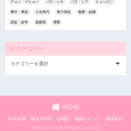
チョン・ジヒョン
パク・シネ
パク・シフ
ヒョンビン
事件・事故
少女時代
東方神起
熱愛・結婚
訴訟・紛争
超新星
軍隊
カテゴリー
HOME
K-PLAZA
韓流SHOP
韓国語
韓国トレンド
韓国旅行
© 2026 K-PLAZA All rights reserved.