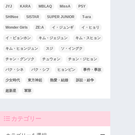
JYJ
KARA
MBLAQ
MissA
PSY
SHINee
SISTAR
SUPER JUNIOR
T-ara
Wonder Girls
ZE:A
イ・ジュンギ
イ・ヒョリ
イ・ビョンホン
キム・ジェジュン
キム・スヒョン
キム・ヒョンジュン
スジ
ソ・イングク
チャン・グンソク
チュウォン
チョン・ジヒョン
パク・シネ
パク・シフ
ヒョンビン
事件・事故
少女時代
東方神起
熱愛・結婚
訴訟・紛争
超新星
軍隊
カテゴリー