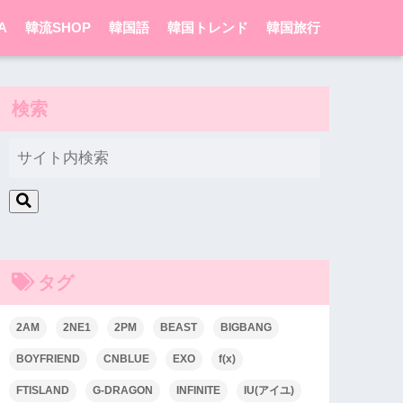
A
韓流SHOP
韓国語
韓国トレンド
韓国旅行
検索
タグ
2AM
2NE1
2PM
BEAST
BIGBANG
BOYFRIEND
CNBLUE
EXO
f(x)
FTISLAND
G-DRAGON
INFINITE
IU(アイユ)