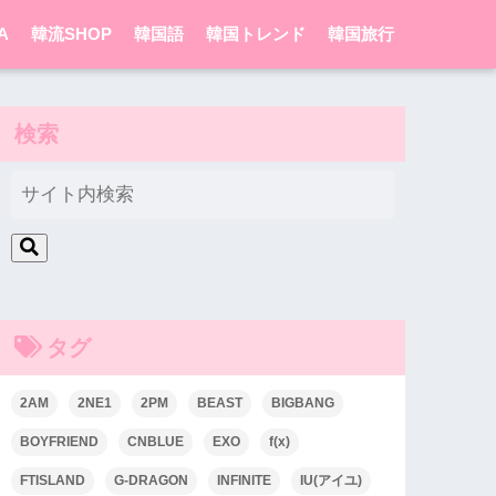
A
韓流SHOP
韓国語
韓国トレンド
韓国旅行
検索
タグ
2AM
2NE1
2PM
BEAST
BIGBANG
BOYFRIEND
CNBLUE
EXO
f(x)
FTISLAND
G-DRAGON
INFINITE
IU(アイユ)