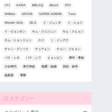
JYJ
KARA
MBLAQ
MissA
PSY
SHINee
SISTAR
SUPER JUNIOR
T-ara
Wonder Girls
ZE:A
イ・ジュンギ
イ・ヒョリ
イ・ビョンホン
キム・ジェジュン
キム・スヒョン
キム・ヒョンジュン
スジ
ソ・イングク
チャン・グンソク
チュウォン
チョン・ジヒョン
パク・シネ
パク・シフ
ヒョンビン
事件・事故
少女時代
東方神起
熱愛・結婚
訴訟・紛争
超新星
軍隊
カテゴリー