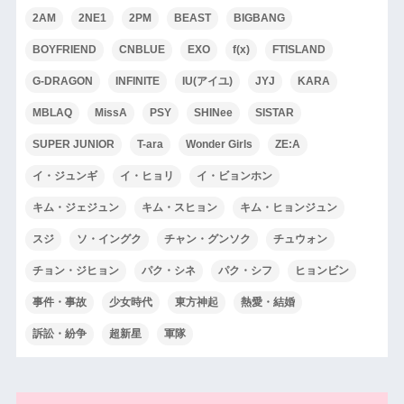
2AM
2NE1
2PM
BEAST
BIGBANG
BOYFRIEND
CNBLUE
EXO
f(x)
FTISLAND
G-DRAGON
INFINITE
IU(アイユ)
JYJ
KARA
MBLAQ
MissA
PSY
SHINee
SISTAR
SUPER JUNIOR
T-ara
Wonder Girls
ZE:A
イ・ジュンギ
イ・ヒョリ
イ・ビョンホン
キム・ジェジュン
キム・スヒョン
キム・ヒョンジュン
スジ
ソ・イングク
チャン・グンソク
チュウォン
チョン・ジヒョン
パク・シネ
パク・シフ
ヒョンビン
事件・事故
少女時代
東方神起
熱愛・結婚
訴訟・紛争
超新星
軍隊