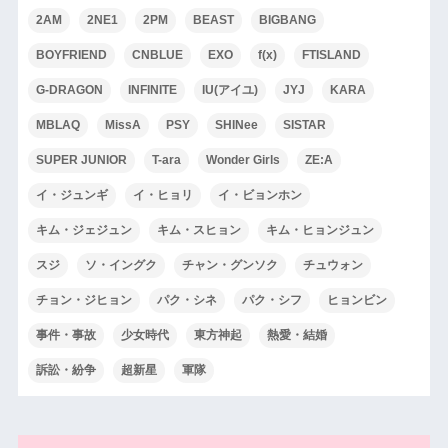
2AM
2NE1
2PM
BEAST
BIGBANG
BOYFRIEND
CNBLUE
EXO
f(x)
FTISLAND
G-DRAGON
INFINITE
IU(アイユ)
JYJ
KARA
MBLAQ
MissA
PSY
SHINee
SISTAR
SUPER JUNIOR
T-ara
Wonder Girls
ZE:A
イ・ジュンギ
イ・ヒョリ
イ・ビョンホン
キム・ジェジュン
キム・スヒョン
キム・ヒョンジュン
スジ
ソ・イングク
チャン・グンソク
チュウォン
チョン・ジヒョン
パク・シネ
パク・シフ
ヒョンビン
事件・事故
少女時代
東方神起
熱愛・結婚
訴訟・紛争
超新星
軍隊