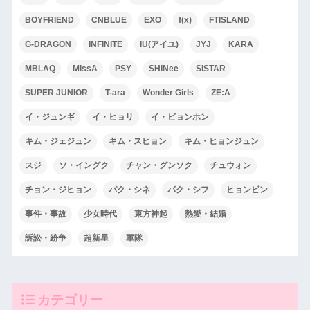
BOYFRIEND
CNBLUE
EXO
f(x)
FTISLAND
G-DRAGON
INFINITE
IU(アイユ)
JYJ
KARA
MBLAQ
MissA
PSY
SHINee
SISTAR
SUPER JUNIOR
T-ara
Wonder Girls
ZE:A
イ・ジュンギ
イ・ヒョリ
イ・ビョンホン
キム・ジェジュン
キム・スヒョン
キム・ヒョンジュン
スジ
ソ・イングク
チャン・グンソク
チュウォン
チョン・ジヒョン
パク・シネ
パク・シフ
ヒョンビン
事件・事故
少女時代
東方神起
熱愛・結婚
訴訟・紛争
超新星
軍隊
カテゴリー