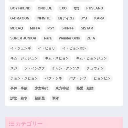
BOYFRIEND
CNBLUE
EXO
f(x)
FTISLAND
G-DRAGON
INFINITE
IU(アイユ)
JYJ
KARA
MBLAQ
MissA
PSY
SHINee
SISTAR
SUPER JUNIOR
T-ara
Wonder Girls
ZE:A
イ・ジュンギ
イ・ヒョリ
イ・ビョンホン
キム・ジェジュン
キム・スヒョン
キム・ヒョンジュン
スジ
ソ・イングク
チャン・グンソク
チュウォン
チョン・ジヒョン
パク・シネ
パク・シフ
ヒョンビン
事件・事故
少女時代
東方神起
熱愛・結婚
訴訟・紛争
超新星
軍隊
カテゴリー