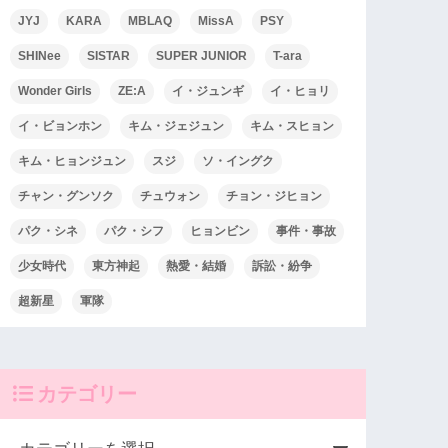
JYJ
KARA
MBLAQ
MissA
PSY
SHINee
SISTAR
SUPER JUNIOR
T-ara
Wonder Girls
ZE:A
イ・ジュンギ
イ・ヒョリ
イ・ビョンホン
キム・ジェジュン
キム・スヒョン
キム・ヒョンジュン
スジ
ソ・イングク
チャン・グンソク
チュウォン
チョン・ジヒョン
パク・シネ
パク・シフ
ヒョンビン
事件・事故
少女時代
東方神起
熱愛・結婚
訴訟・紛争
超新星
軍隊
カテゴリー