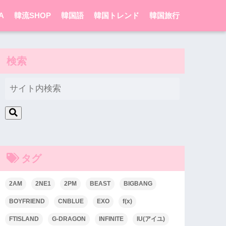
A
韓流SHOP
韓国語
韓国トレンド
韓国旅行
検索
タグ
2AM
2NE1
2PM
BEAST
BIGBANG
BOYFRIEND
CNBLUE
EXO
f(x)
FTISLAND
G-DRAGON
INFINITE
IU(アイユ)