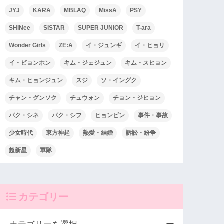
JYJ
KARA
MBLAQ
MissA
PSY
SHINee
SISTAR
SUPER JUNIOR
T-ara
Wonder Girls
ZE:A
イ・ジュンギ
イ・ヒョリ
イ・ビョンホン
キム・ジェジュン
キム・スヒョン
キム・ヒョンジュン
スジ
ソ・イングク
チャン・グンソク
チュウォン
チョン・ジヒョン
パク・シネ
パク・シフ
ヒョンビン
事件・事故
少女時代
東方神起
熱愛・結婚
訴訟・紛争
超新星
軍隊
カテゴリー