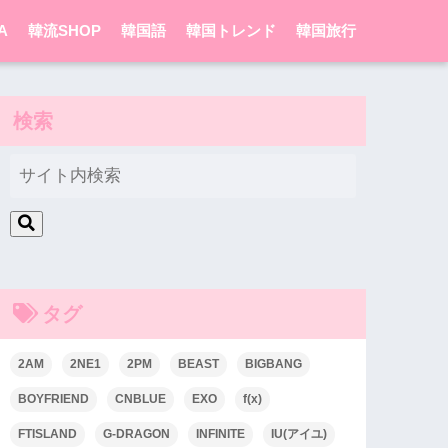
A
韓流SHOP
韓国語
韓国トレンド
韓国旅行
検索
タグ
2AM
2NE1
2PM
BEAST
BIGBANG
BOYFRIEND
CNBLUE
EXO
f(x)
FTISLAND
G-DRAGON
INFINITE
IU(アイユ)