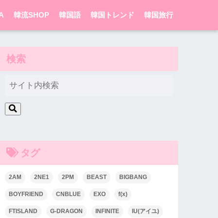
A
韓流SHOP
韓国語
韓国トレンド
韓国旅行
検索
タグ
2AM
2NE1
2PM
BEAST
BIGBANG
BOYFRIEND
CNBLUE
EXO
f(x)
FTISLAND
G-DRAGON
INFINITE
IU(アイユ)