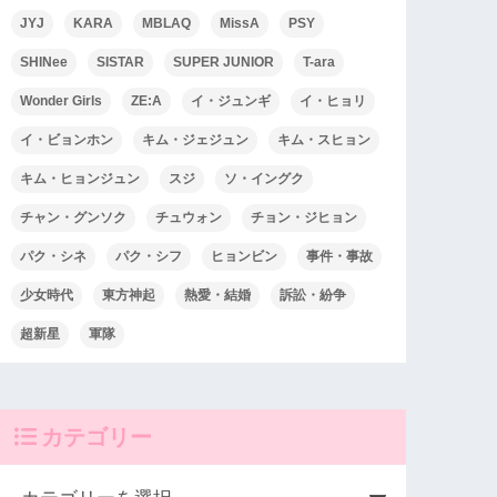
JYJ
KARA
MBLAQ
MissA
PSY
SHINee
SISTAR
SUPER JUNIOR
T-ara
Wonder Girls
ZE:A
イ・ジュンギ
イ・ヒョリ
イ・ビョンホン
キム・ジェジュン
キム・スヒョン
キム・ヒョンジュン
スジ
ソ・イングク
チャン・グンソク
チュウォン
チョン・ジヒョン
パク・シネ
パク・シフ
ヒョンビン
事件・事故
少女時代
東方神起
熱愛・結婚
訴訟・紛争
超新星
軍隊
カテゴリー