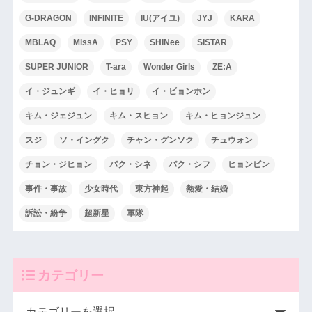
G-DRAGON
INFINITE
IU(アイユ)
JYJ
KARA
MBLAQ
MissA
PSY
SHINee
SISTAR
SUPER JUNIOR
T-ara
Wonder Girls
ZE:A
イ・ジュンギ
イ・ヒョリ
イ・ビョンホン
キム・ジェジュン
キム・スヒョン
キム・ヒョンジュン
スジ
ソ・イングク
チャン・グンソク
チュウォン
チョン・ジヒョン
パク・シネ
パク・シフ
ヒョンビン
事件・事故
少女時代
東方神起
熱愛・結婚
訴訟・紛争
超新星
軍隊
カテゴリー