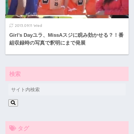
2013.09.11 Wed
Girl’s Dayユラ、MissAスジに睨み効かせる？！番
組収録時の写真で釈明にまで発展
検索
タグ