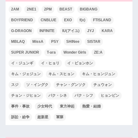
2AM
2NE1
2PM
BEAST
BIGBANG
BOYFRIEND
CNBLUE
EXO
f(x)
FTISLAND
G-DRAGON
INFINITE
IU(アイユ)
JYJ
KARA
MBLAQ
MissA
PSY
SHINee
SISTAR
SUPER JUNIOR
T-ara
Wonder Girls
ZE:A
イ・ジュンギ
イ・ヒョリ
イ・ビョンホン
キム・ジェジュン
キム・スヒョン
キム・ヒョンジュン
スジ
ソ・イングク
チャン・グンソク
チュウォン
チョン・ジヒョン
パク・シネ
パク・シフ
ヒョンビン
事件・事故
少女時代
東方神起
熱愛・結婚
訴訟・紛争
超新星
軍隊