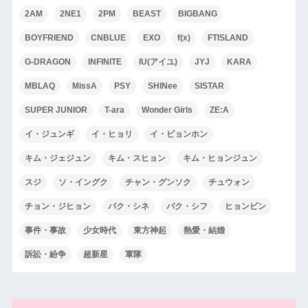
2AM
2NE1
2PM
BEAST
BIGBANG
BOYFRIEND
CNBLUE
EXO
f(x)
FTISLAND
G-DRAGON
INFINITE
IU(アイユ)
JYJ
KARA
MBLAQ
MissA
PSY
SHINee
SISTAR
SUPER JUNIOR
T-ara
Wonder Girls
ZE:A
イ・ジュンギ
イ・ヒョリ
イ・ビョンホン
キム・ジェジュン
キム・スヒョン
キム・ヒョンジュン
スジ
ソ・イングク
チャン・グンソク
チュウォン
チョン・ジヒョン
パク・シネ
パク・シフ
ヒョンビン
事件・事故
少女時代
東方神起
熱愛・結婚
訴訟・紛争
超新星
軍隊