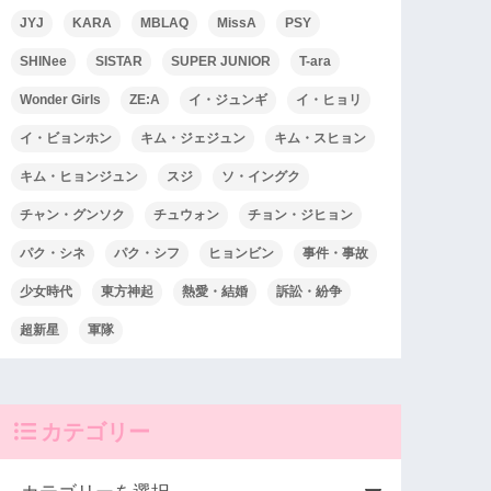
JYJ
KARA
MBLAQ
MissA
PSY
SHINee
SISTAR
SUPER JUNIOR
T-ara
Wonder Girls
ZE:A
イ・ジュンギ
イ・ヒョリ
イ・ビョンホン
キム・ジェジュン
キム・スヒョン
キム・ヒョンジュン
スジ
ソ・イングク
チャン・グンソク
チュウォン
チョン・ジヒョン
パク・シネ
パク・シフ
ヒョンビン
事件・事故
少女時代
東方神起
熱愛・結婚
訴訟・紛争
超新星
軍隊
カテゴリー