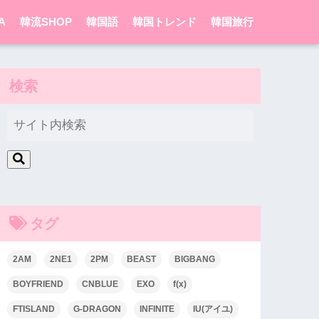
A
韓流SHOP
韓国語
韓国トレンド
韓国旅行
検索
タグ
2AM
2NE1
2PM
BEAST
BIGBANG
BOYFRIEND
CNBLUE
EXO
f(x)
FTISLAND
G-DRAGON
INFINITE
IU(アイユ)