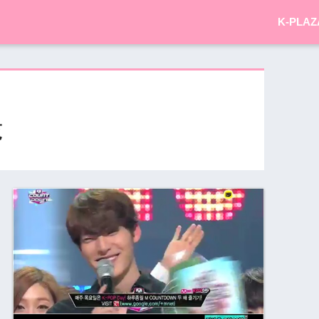
K-PLAZ
覧