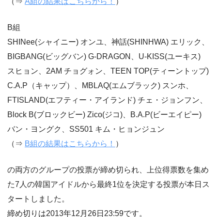
（⇒
A組の結果はこちらから！
）
B組
SHINee(シャイニー) オンユ、神話(SHINHWA) エリック、
BIGBANG(ビッグバン) G-DRAGON、U-KISS(ユーキス)
スヒョン、2AM チョグォン、TEEN TOP(ティーントップ)
C.A.P（キャップ）、MBLAQ(エムブラック) スンホ、
FTISLAND(エフティー・アイランド) チェ・ジョンフン、
Block B(ブロックビー) Zico(ジコ)、B.A.P(ビーエイピー)
バン・ヨングク、SS501 キム・ヒョンジュン
（⇒
B組の結果はこちらから！
）
の両方のグループの投票が締め切られ、上位得票数を集め
た7人の韓国アイドルから最終1位を決定する投票が本日ス
タートしました。
締め切りは2013年12月26日23:59です。