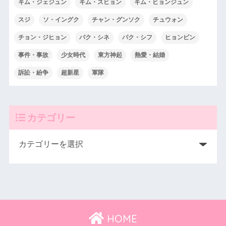
キム・ジェジュン
キム・スヒョン
キム・ヒョンジュン
スジ
ソ・イングク
チャン・グンソク
チュウォン
チョン・ジヒョン
パク・シネ
パク・シフ
ヒョンビン
事件・事故
少女時代
東方神起
熱愛・結婚
訴訟・紛争
超新星
軍隊
カテゴリー
HOME