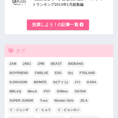
トランキング2013年1月総集編
投票しよう！の記事一覧
タグ
2AM
2NE1
2PM
BEAST
BIGBANG
BOYFRIEND
CNBLUE
EXO
f(x)
FTISLAND
G-DRAGON
INFINITE
IU(アイユ)
JYJ
KARA
MBLAQ
MissA
PSY
SHINee
SISTAR
SUPER JUNIOR
T-ara
Wonder Girls
ZE:A
イ・ジュンギ
イ・ヒョリ
イ・ビョンホン