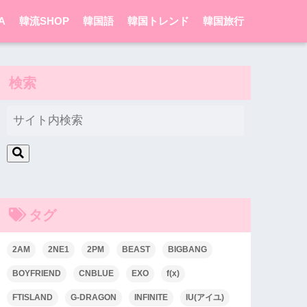
A
韓流SHOP
韓国語
韓国トレンド
韓国旅行
検索
タグ
2AM
2NE1
2PM
BEAST
BIGBANG
BOYFRIEND
CNBLUE
EXO
f(x)
FTISLAND
G-DRAGON
INFINITE
IU(アイユ)