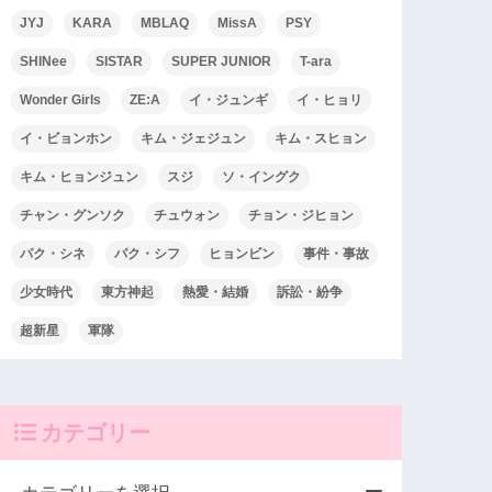
JYJ
KARA
MBLAQ
MissA
PSY
SHINee
SISTAR
SUPER JUNIOR
T-ara
Wonder Girls
ZE:A
イ・ジュンギ
イ・ヒョリ
イ・ビョンホン
キム・ジェジュン
キム・スヒョン
キム・ヒョンジュン
スジ
ソ・イングク
チャン・グンソク
チュウォン
チョン・ジヒョン
パク・シネ
パク・シフ
ヒョンビン
事件・事故
少女時代
東方神起
熱愛・結婚
訴訟・紛争
超新星
軍隊
カテゴリー