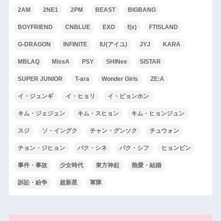
2AM
2NE1
2PM
BEAST
BIGBANG
BOYFRIEND
CNBLUE
EXO
f(x)
FTISLAND
G-DRAGON
INFINITE
IU(アイユ)
JYJ
KARA
MBLAQ
MissA
PSY
SHINee
SISTAR
SUPER JUNIOR
T-ara
Wonder Girls
ZE:A
イ・ジュンギ
イ・ヒョリ
イ・ビョンホン
キム・ジェジュン
キム・スヒョン
キム・ヒョンジュン
スジ
ソ・イングク
チャン・グンソク
チュウォン
チョン・ジヒョン
パク・シネ
パク・シフ
ヒョンビン
事件・事故
少女時代
東方神起
熱愛・結婚
訴訟・紛争
超新星
軍隊