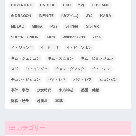
BOYFRIEND
CNBLUE
EXO
f(x)
FTISLAND
G-DRAGON
INFINITE
IU(アイユ)
JYJ
KARA
MBLAQ
MissA
PSY
SHINee
SISTAR
SUPER JUNIOR
T-ara
Wonder Girls
ZE:A
イ・ジュンギ
イ・ヒョリ
イ・ビョンホン
キム・ジェジュン
キム・スヒョン
キム・ヒョンジュン
スジ
ソ・イングク
チャン・グンソク
チュウォン
チョン・ジヒョン
パク・シネ
パク・シフ
ヒョンビン
事件・事故
少女時代
東方神起
熱愛・結婚
訴訟・紛争
超新星
軍隊
カテゴリー