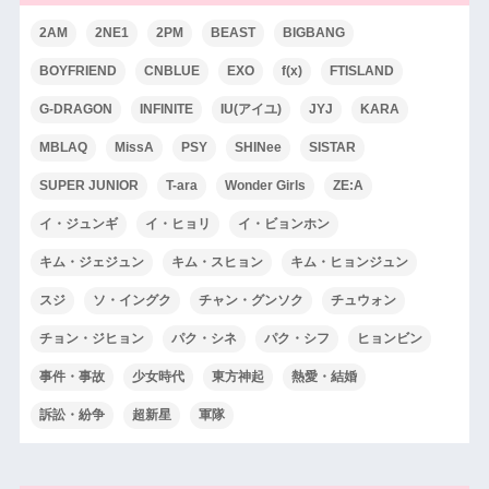
2AM
2NE1
2PM
BEAST
BIGBANG
BOYFRIEND
CNBLUE
EXO
f(x)
FTISLAND
G-DRAGON
INFINITE
IU(アイユ)
JYJ
KARA
MBLAQ
MissA
PSY
SHINee
SISTAR
SUPER JUNIOR
T-ara
Wonder Girls
ZE:A
イ・ジュンギ
イ・ヒョリ
イ・ビョンホン
キム・ジェジュン
キム・スヒョン
キム・ヒョンジュン
スジ
ソ・イングク
チャン・グンソク
チュウォン
チョン・ジヒョン
パク・シネ
パク・シフ
ヒョンビン
事件・事故
少女時代
東方神起
熱愛・結婚
訴訟・紛争
超新星
軍隊