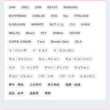
2AM
2NE1
2PM
BEAST
BIGBANG
BOYFRIEND
CNBLUE
EXO
f(x)
FTISLAND
G-DRAGON
INFINITE
IU(アイユ)
JYJ
KARA
MBLAQ
MissA
PSY
SHINee
SISTAR
SUPER JUNIOR
T-ara
Wonder Girls
ZE:A
イ・ジュンギ
イ・ヒョリ
イ・ビョンホン
キム・ジェジュン
キム・スヒョン
キム・ヒョンジュン
スジ
ソ・イングク
チャン・グンソク
チュウォン
チョン・ジヒョン
パク・シネ
パク・シフ
ヒョンビン
事件・事故
少女時代
東方神起
熱愛・結婚
訴訟・紛争
超新星
軍隊