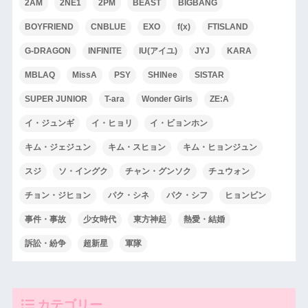
2AM
2NE1
2PM
BEAST
BIGBANG
BOYFRIEND
CNBLUE
EXO
f(x)
FTISLAND
G-DRAGON
INFINITE
IU(アイユ)
JYJ
KARA
MBLAQ
MissA
PSY
SHINee
SISTAR
SUPER JUNIOR
T-ara
Wonder Girls
ZE:A
イ・ジュンギ
イ・ヒョリ
イ・ビョンホン
キム・ジェジュン
キム・スヒョン
キム・ヒョンジュン
スジ
ソ・イングク
チャン・グンソク
チュウォン
チョン・ジヒョン
パク・シネ
パク・シフ
ヒョンビン
事件・事故
少女時代
東方神起
熱愛・結婚
訴訟・紛争
超新星
軍隊
カテゴリー