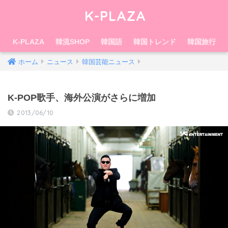
K-PLAZA
K-PLAZA
韓流SHOP
韓国語
韓国トレンド
韓国旅行
ホーム
ニュース
韓国芸能ニュース
K-POP歌手、海外公演がさらに増加
2013/06/10