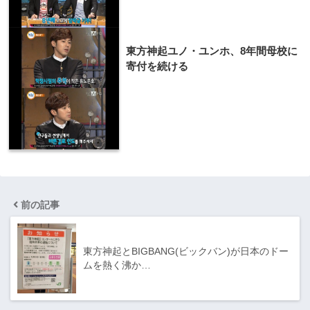
東方神起ユノ・ユンホ、8年間母校に
寄付を続ける
前の記事
東方神起とBIGBANG(ビックバン)が日本のドー
ムを熱く沸か…