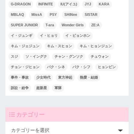
G-DRAGON
INFINITE
IU(アイユ)
JYJ
KARA
MBLAQ
MissA
PSY
SHINee
SISTAR
SUPER JUNIOR
T-ara
Wonder Girls
ZE:A
イ・ジュンギ
イ・ヒョリ
イ・ビョンホン
キム・ジェジュン
キム・スヒョン
キム・ヒョンジュン
スジ
ソ・イングク
チャン・グンソク
チュウォン
チョン・ジヒョン
パク・シネ
パク・シフ
ヒョンビン
事件・事故
少女時代
東方神起
熱愛・結婚
訴訟・紛争
超新星
軍隊
カテゴリー