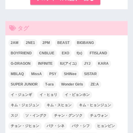
タグ
2AM
2NE1
2PM
BEAST
BIGBANG
BOYFRIEND
CNBLUE
EXO
f(x)
FTISLAND
G-DRAGON
INFINITE
IU(アイユ)
JYJ
KARA
MBLAQ
MissA
PSY
SHINee
SISTAR
SUPER JUNIOR
T-ara
Wonder Girls
ZE:A
イ・ジュンギ
イ・ヒョリ
イ・ビョンホン
キム・ジェジュン
キム・スヒョン
キム・ヒョンジュン
スジ
ソ・イングク
チャン・グンソク
チュウォン
チョン・ジヒョン
パク・シネ
パク・シフ
ヒョンビン