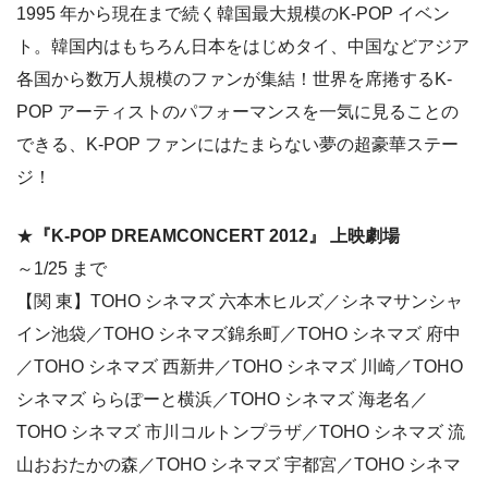
1995 年から現在まで続く韓国最大規模のK-POP イベン
ト。韓国内はもちろん日本をはじめタイ、中国などアジア
各国から数万人規模のファンが集結！世界を席捲するK-
POP アーティストのパフォーマンスを一気に見ることの
できる、K-POP ファンにはたまらない夢の超豪華ステー
ジ！
★
『K-POP DREAMCONCERT 2012』 上映劇場
～1/25 まで
【関 東】TOHO シネマズ 六本木ヒルズ／シネマサンシャ
イン池袋／TOHO シネマズ錦糸町／TOHO シネマズ 府中
／TOHO シネマズ 西新井／TOHO シネマズ 川崎／TOHO
シネマズ ららぽーと横浜／TOHO シネマズ 海老名／
TOHO シネマズ 市川コルトンプラザ／TOHO シネマズ 流
山おおたかの森／TOHO シネマズ 宇都宮／TOHO シネマ