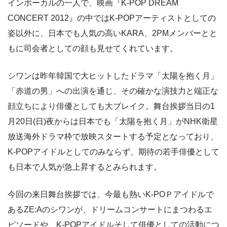
インボーカルの一人で、映画『K-POP DREAM
CONCERT 2012』の中ではK-POPアーティストとしての
姿以外に、日本でも人気の高いKARA、2PMメンバーとと
もに司会者としての顔も見せてくれています。
シワンは昨年韓国で大ヒットしたドラマ「太陽を抱く月」
「赤道の男」への出演を通じ、その確かな演技力と端正な
顔立ちにより俳優としても大ブレイク。舞台挨拶当日の1
月20日(日)夜からは日本でも「太陽を抱く月」がNHK衛星
放送海外ドラマ枠で放映スタートする予定となっており、
K-POPアイドルとしてのみならず、期待の若手俳優として
も日本で人気が急上昇するとみられます。
今回の来日舞台挨拶では、今最も熱いK-POＰアイドルで
あるZE:Aのシワンが、ドリームコンサートにまつわるエ
ピソードや、K-POPアイドルそして俳優としての活動につ