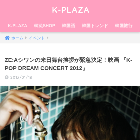
K-PLAZA
K-PLAZA
韓流SHOP
韓国語
韓国トレンド
韓国旅行
ホーム
イベント
ZE:Aシワンの来日舞台挨拶が緊急決定！映画 『K-
POP DREAM CONCERT 2012』
2013/01/18