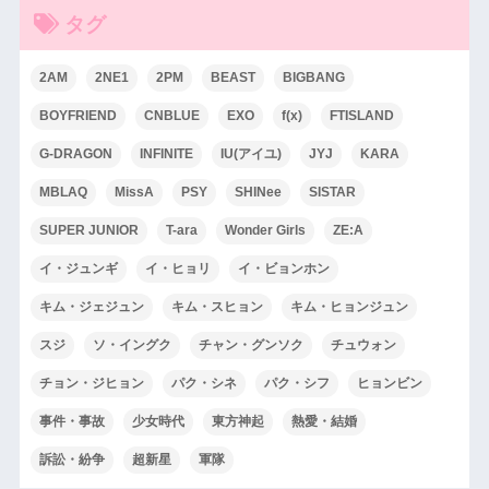
タグ
2AM
2NE1
2PM
BEAST
BIGBANG
BOYFRIEND
CNBLUE
EXO
f(x)
FTISLAND
G-DRAGON
INFINITE
IU(アイユ)
JYJ
KARA
MBLAQ
MissA
PSY
SHINee
SISTAR
SUPER JUNIOR
T-ara
Wonder Girls
ZE:A
イ・ジュンギ
イ・ヒョリ
イ・ビョンホン
キム・ジェジュン
キム・スヒョン
キム・ヒョンジュン
スジ
ソ・イングク
チャン・グンソク
チュウォン
チョン・ジヒョン
パク・シネ
パク・シフ
ヒョンビン
事件・事故
少女時代
東方神起
熱愛・結婚
訴訟・紛争
超新星
軍隊