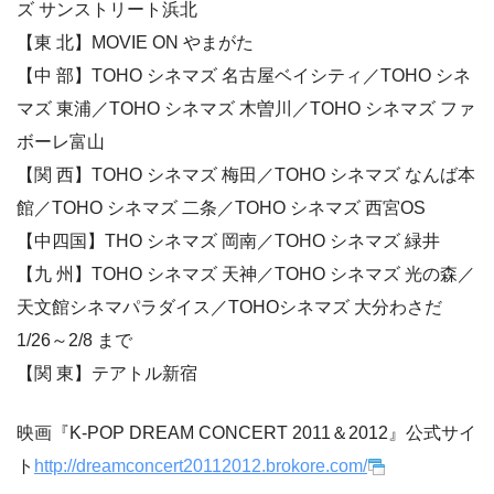
ズ サンストリート浜北
【東 北】MOVIE ON やまがた
【中 部】TOHO シネマズ 名古屋ベイシティ／TOHO シネ
マズ 東浦／TOHO シネマズ 木曽川／TOHO シネマズ ファ
ボーレ富山
【関 西】TOHO シネマズ 梅田／TOHO シネマズ なんば本
館／TOHO シネマズ 二条／TOHO シネマズ 西宮OS
【中四国】THO シネマズ 岡南／TOHO シネマズ 緑井
【九 州】TOHO シネマズ 天神／TOHO シネマズ 光の森／
天文館シネマパラダイス／TOHOシネマズ 大分わさだ
1/26～2/8 まで
【関 東】テアトル新宿
映画『K-POP DREAM CONCERT 2011＆2012』公式サイ
ト
http://dreamconcert20112012.brokore.com/