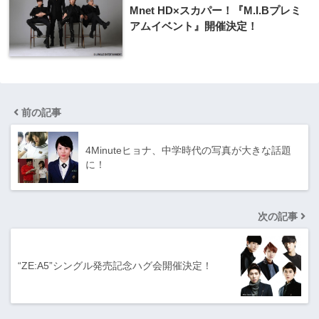
Mnet HD×スカパー！『M​.I.Bプレミ
アムイ​ベント』開催決定！
前の記事
4Minuteヒョナ、中学時代の写真が大きな話題
に！
次の記事
“ZE:A5”シングル発売記念ハグ会開催決定！