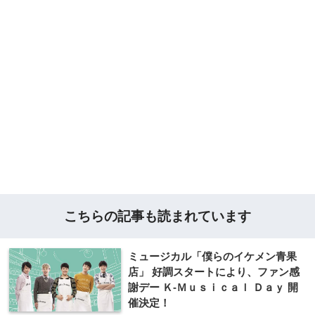
こちらの記事も読まれています
ミュ​ージカル「僕らのイケ​メン青果
店」 好調スタートにより、​ファン感
謝デー Ｋ-Ｍｕｓｉｃａｌ Ｄａｙ 開
催決定！