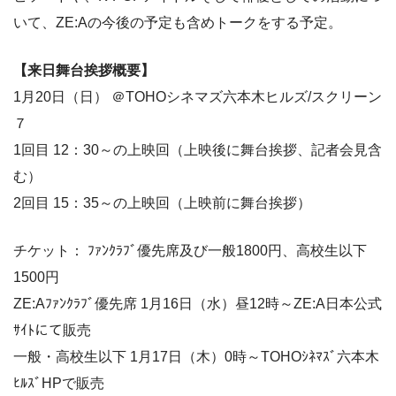
いて、ZE:Aの今後の予定も含めトークをする予定。
【来日舞台挨拶概要】
1月20日（日） ＠TOHOシネマズ六本木ヒルズ/スクリーン
７
1回目 12：30～の上映回（上映後に舞台挨拶、記者会見含
む）
2回目 15：35～の上映回（上映前に舞台挨拶）
チケット： ﾌｧﾝｸﾗﾌﾞ優先席及び一般1800円、高校生以下
1500円
ZE:Aﾌｧﾝｸﾗﾌﾞ優先席 1月16日（水）昼12時～ZE:A日本公式
ｻｲﾄにて販売
一般・高校生以下 1月17日（木）0時～TOHOｼﾈﾏｽﾞ六本木
ﾋﾙｽﾞHPで販売