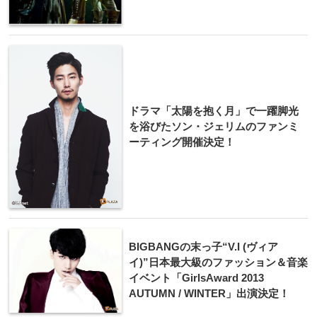
ドラマ「太陽を抱く月」で一躍脚光
を浴びたソン・ジェリムのファンミ
ーティング開催決定！
BIGBANGの末​っ子“V.I (ヴィア
イ)”日本最​大級のファッション＆​音楽
イベント「Gir​lsAward 2013
AUTUMN / WINTER」出演決​定！