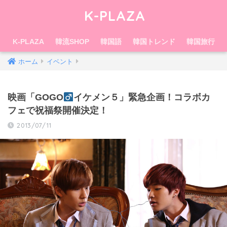
K-PLAZA
K-PLAZA
韓流SHOP
韓国語
韓国トレンド
韓国旅行
ホーム
イベント
映画「GOGO
イ​ケメン５」緊急企画！​コラボカ
フェで祝福祭​開催決定！
2013/07/11