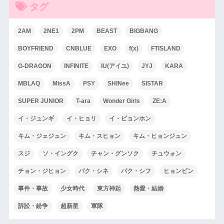
タグ
2AM
2NE1
2PM
BEAST
BIGBANG
BOYFRIEND
CNBLUE
EXO
f(x)
FTISLAND
G-DRAGON
INFINITE
IU(アイユ)
JYJ
KARA
MBLAQ
MissA
PSY
SHINee
SISTAR
SUPER JUNIOR
T-ara
Wonder Girls
ZE:A
イ・ジュンギ
イ・ヒョリ
イ・ビョンホン
キム・ジェジュン
キム・スヒョン
キム・ヒョンジュン
スジ
ソ・イングク
チャン・グンソク
チュウォン
チョン・ジヒョン
パク・シネ
パク・シフ
ヒョンビン
事件・事故
少女時代
東方神起
熱愛・結婚
訴訟・紛争
超新星
軍隊