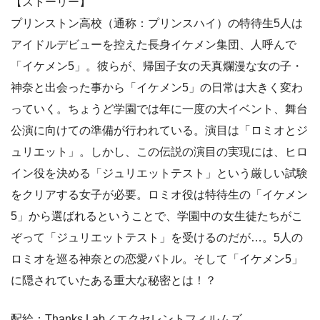
【ストーリー】
プリンストン高校（通称：プリンスハイ）の特待生5人は
アイドルデビューを控えた長身イケメン集団、人呼んで
「イケメン5」。彼らが、帰国子女の天真爛漫な女の子・
神奈と出会った事から「イケメン5」の日常は大きく変わ
っていく。ちょうど学園では年に一度の大イベント、舞台
公演に向けての準備が行われている。演目は「ロミオとジ
ュリエット」。しかし、この伝説の演目の実現には、ヒロ
イン役を決める「ジュリエットテスト」という厳しい試験
をクリアする女子が必要。ロミオ役は特待生の「イケメン
5」から選ばれるということで、学園中の女生徒たちがこ
ぞって「ジュリエットテスト」を受けるのだが…。5人の
ロミオを巡る神奈との恋愛バトル。そして「イケメン5」
に隠されていたある重大な秘密とは！？
配給：Thanks Lab／エクセレントフィルムズ