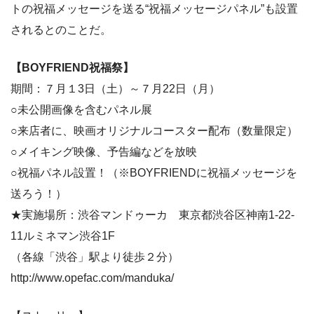
トの祝福メッセージを送る“祝福メッセージパネル”も設置
されるとのことだ。
【BOYFRIEND祝福祭】
期間：７月１3日（土）～７月22日（月）
○未公開画像を含むパネル展
○来店者に、映画オリジナルコースター配布（数量限定）
○メイキング映像、予告編などを放映
○祝福パネル設置！（※BOYFRIENDに祝福メッセージを
送ろう！）
★実施場所：渋谷マンドゥーカ 東京都渋谷区神南1-22-
11ルミネマン渋谷1F
（各線「渋谷」駅より徒歩２分）
http://www.opefac.com/manduka/