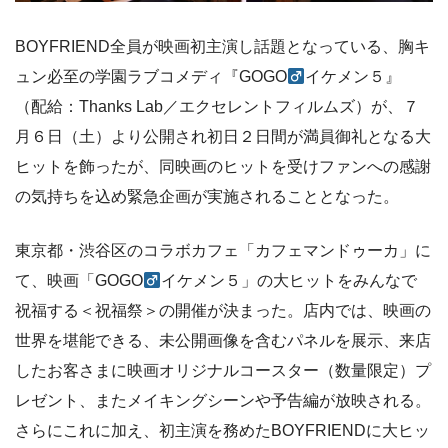
BOYFRIEND全員が映画初主演し話題となっている、胸キ
ュン必至の学園ラブコメディ『GOGO
イケメン５』
（配給：Thanks Lab／エクセレントフィルムズ）が、７
月６日（土）より公開され初日２日間が満員御礼となる大
ヒットを飾ったが、同映画のヒットを受けファンへの感謝
の気持ちを込め緊急企画が実施されることとなった。
東京都・渋谷区のコラボカフェ「カフェマンドゥーカ」に
て、映画「GOGO
イケメン５」の大ヒットをみんなで
祝福する＜祝福祭＞の開催が決まった。店内では、映画の
世界を堪能できる、未公開画像を含むパネルを展示、来店
したお客さまに映画オリジナルコースター（数量限定）プ
レゼント、またメイキングシーンや予告編が放映される。
さらにこれに加え、初主演を務めたBOYFRIENDに大ヒッ