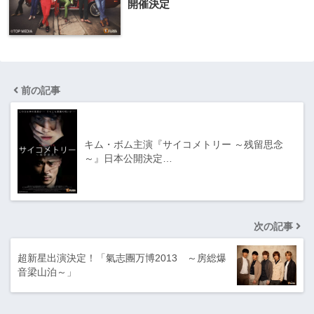
開催決定
前の記事
キム・ボム主演『サ​イコメトリー ～残留思念
～』日本公​開決定…
次の記事
超新星出演決定！「氣志團万博2013 ～房総爆
音梁山泊～」