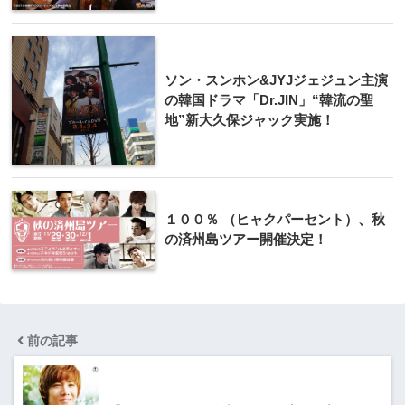
ソン・スンホン&JYJジェジュン主演
の韓国ドラマ「Dr.JIN」“韓流の聖
地”新大久保ジャック実施！
１０​０％ （ヒャクパーセント）、秋
の済州島ツアー開催決定！
前の記事