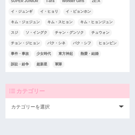
SUPER JUNIOR
T-ara
Wonder Girls
ZE:A
イ・ジュンギ
イ・ヒョリ
イ・ビョンホン
キム・ジェジュン
キム・スヒョン
キム・ヒョンジュン
スジ
ソ・イングク
チャン・グンソク
チュウォン
チョン・ジヒョン
パク・シネ
パク・シフ
ヒョンビン
事件・事故
少女時代
東方神起
熱愛・結婚
訴訟・紛争
超新星
軍隊
カテゴリー