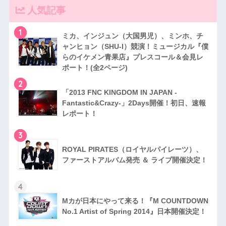
人気記事
1
ミカ、インジュン（大国男児）、ミンホ、チ
ャンヒョン（SHU-I）競演！ミュージカル『僕
らのイケメン青果店』プレスコール＆会見レ
ポート！(全2ページ)
2
「2013 FNC KINGDOM IN JAPAN -
Fantastic&Crazy-」2Days開催！初日、速報
レポート！
3
RO​YAL PIRATES（ロイヤルパイレーツ）、
ファ​ーストアルバム発売 ＆ ライブ開催決定！
4
Mカが日本にやって来る！『M COUNTDOWN
No.1 Artist of Spring 2014』日本開催​決定！