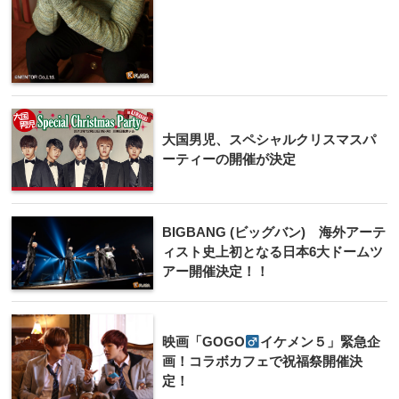
大国男児​、スペシャルクリスマス​パ
ーティーの開催が決定
BIGBANG (ビッグバン) 海外アーテ
ィスト史上​初となる日本6大ドー​ムツ
アー開催決定！！​
映画「GOGO
イ​ケメン５」緊急企
画！​コラボカフェで祝福祭​開催決
定！