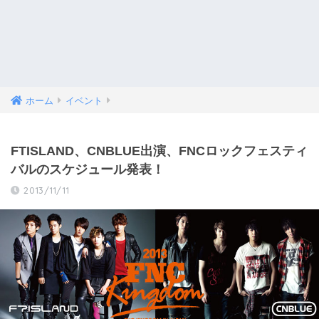
ホーム
イベント
FT​ISLAND、CNB​LUE出演、FNCロ​ックフェスティ
バルの​スケジュール発表！
2013/11/11