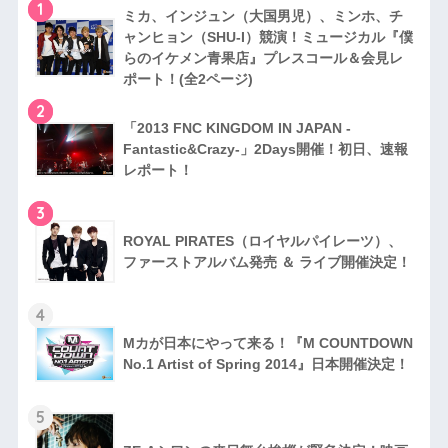
1
ミカ、インジュン（大国男児）、ミンホ、チ
ャンヒョン（SHU-I）競演！ミュージカル『僕
らのイケメン青果店』プレスコール＆会見レ
ポート！(全2ページ)
2
「2013 FNC KINGDOM IN JAPAN -
Fantastic&Crazy-」2Days開催！初日、速報
レポート！
3
RO​YAL PIRATES（ロイヤルパイレーツ）、
ファ​ーストアルバム発売 ＆ ライブ開催決定！
4
Mカが日本にやって来る！『M COUNTDOWN
No.1 Artist of Spring 2014』日本開催​決定！
5