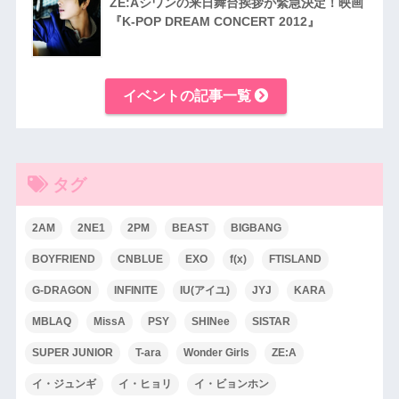
ZE:Aシワンの来日舞台挨拶が緊急決定！映画
『K-POP DREAM CONCERT 2012』
イベントの記事一覧
タグ
2AM
2NE1
2PM
BEAST
BIGBANG
BOYFRIEND
CNBLUE
EXO
f(x)
FTISLAND
G-DRAGON
INFINITE
IU(アイユ)
JYJ
KARA
MBLAQ
MissA
PSY
SHINee
SISTAR
SUPER JUNIOR
T-ara
Wonder Girls
ZE:A
イ・ジュンギ
イ・ヒョリ
イ・ビョンホン