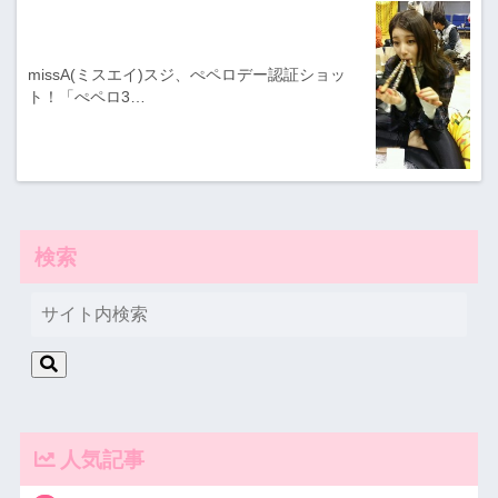
missA(ミスエイ)スジ、ぺペロデー認証ショッ
ト！「ぺペロ3…
検索
人気記事