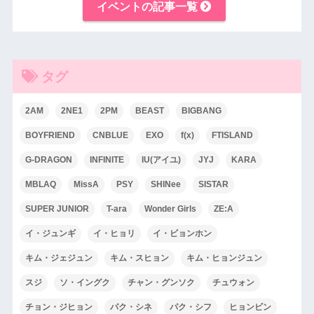
イベントの記事一覧
タグ
2AM
2NE1
2PM
BEAST
BIGBANG
BOYFRIEND
CNBLUE
EXO
f(x)
FTISLAND
G-DRAGON
INFINITE
IU(アイユ)
JYJ
KARA
MBLAQ
MissA
PSY
SHINee
SISTAR
SUPER JUNIOR
T-ara
Wonder Girls
ZE:A
イ・ジュンギ
イ・ヒョリ
イ・ビョンホン
キム・ジェジュン
キム・スヒョン
キム・ヒョンジュン
スジ
ソ・イングク
チャン・グンソク
チュウォン
チョン・ジヒョン
パク・シネ
パク・シフ
ヒョンビン