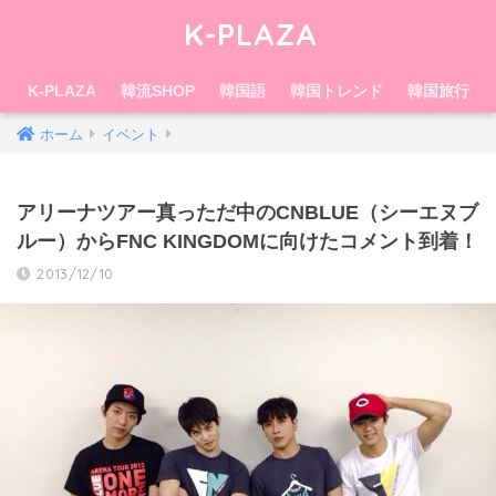
K-PLAZA
K-PLAZA
韓流SHOP
韓国語
韓国トレンド
韓国旅行
ホーム
イベント
アリーナツアー真っただ中のCNBLUE（シーエヌブ
ルー）からFNC KINGDOMに向けたコメント到着！
2013/12/10