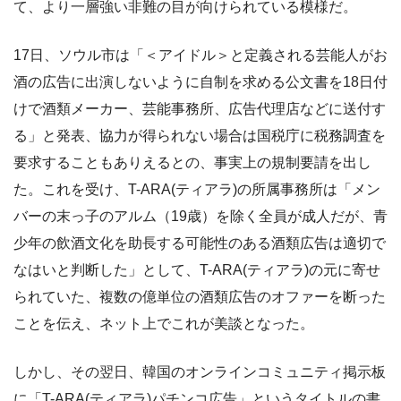
て、より一層強い非難の目が向けられている模様だ。
17日、ソウル市は「＜アイドル＞と定義される芸能人がお
酒の広告に出演しないように自制を求める公文書を18日付
けで酒類メーカー、芸能事務所、広告代理店などに送付す
る」と発表、協力が得られない場合は国税庁に税務調査を
要求することもありえるとの、事実上の規制要請を出し
た。これを受け、T-ARA(ティアラ)の所属事務所は「メン
バーの末っ子のアルム（19歳）を除く全員が成人だが、青
少年の飲酒文化を助長する可能性のある酒類広告は適切で
なはいと判断した」として、T-ARA(ティアラ)の元に寄せ
られていた、複数の億単位の酒類広告のオファーを断った
ことを伝え、ネット上でこれが美談となった。
しかし、その翌日、韓国のオンラインコミュニティ掲示板
に「T-ARA(ティアラ)パチンコ広告」というタイトルの書