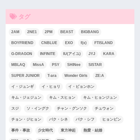
タグ
2AM
2NE1
2PM
BEAST
BIGBANG
BOYFRIEND
CNBLUE
EXO
f(x)
FTISLAND
G-DRAGON
INFINITE
IU(アイユ)
JYJ
KARA
MBLAQ
MissA
PSY
SHINee
SISTAR
SUPER JUNIOR
T-ara
Wonder Girls
ZE:A
イ・ジュンギ
イ・ヒョリ
イ・ビョンホン
キム・ジェジュン
キム・スヒョン
キム・ヒョンジュン
スジ
ソ・イングク
チャン・グンソク
チュウォン
チョン・ジヒョン
パク・シネ
パク・シフ
ヒョンビン
事件・事故
少女時代
東方神起
熱愛・結婚