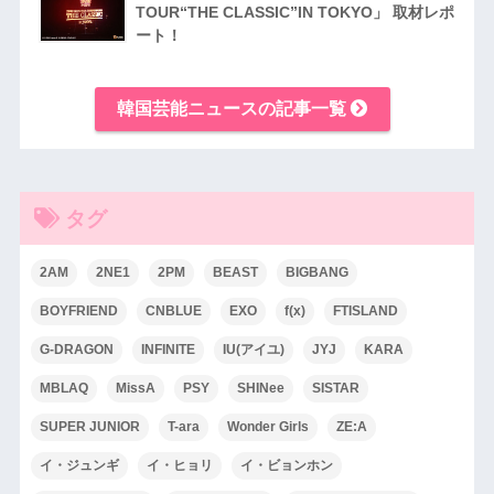
TOUR“THE CLASSIC”IN TOKYO」 取材レポ
ート！
韓国芸能ニュースの記事一覧
タグ
2AM
2NE1
2PM
BEAST
BIGBANG
BOYFRIEND
CNBLUE
EXO
f(x)
FTISLAND
G-DRAGON
INFINITE
IU(アイユ)
JYJ
KARA
MBLAQ
MissA
PSY
SHINee
SISTAR
SUPER JUNIOR
T-ara
Wonder Girls
ZE:A
イ・ジュンギ
イ・ヒョリ
イ・ビョンホン