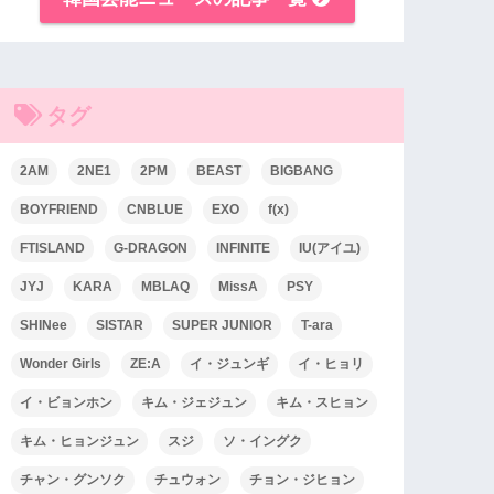
タグ
2AM
2NE1
2PM
BEAST
BIGBANG
BOYFRIEND
CNBLUE
EXO
f(x)
FTISLAND
G-DRAGON
INFINITE
IU(アイユ)
JYJ
KARA
MBLAQ
MissA
PSY
SHINee
SISTAR
SUPER JUNIOR
T-ara
Wonder Girls
ZE:A
イ・ジュンギ
イ・ヒョリ
イ・ビョンホン
キム・ジェジュン
キム・スヒョン
キム・ヒョンジュン
スジ
ソ・イングク
チャン・グンソク
チュウォン
チョン・ジヒョン