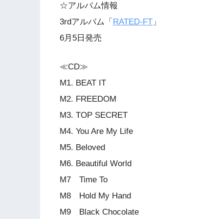
☆アルバム情報
3rdアルバム「
RATED-FT
」
6月5日発売
≪CD≫
M1. BEAT IT
M2. FREEDOM
M3. TOP SECRET
M4. You Are My Life
M5. Beloved
M6. Beautiful World
M7 Time To
M8 Hold My Hand
M9 Black Chocolate