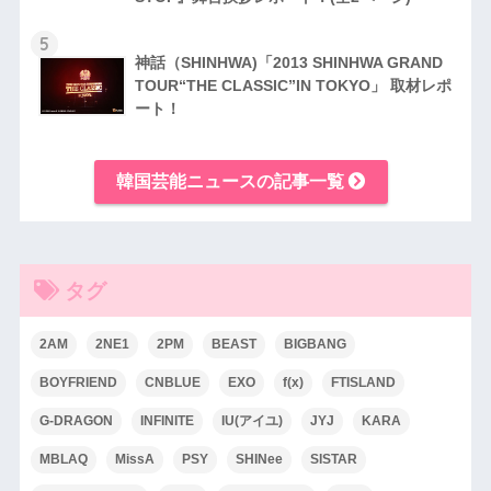
5
神話（SHINHWA)「2013 SHINHWA GRAND
TOUR“THE CLASSIC”IN TOKYO」 取材レポ
ート！
韓国芸能ニュースの記事一覧
タグ
2AM
2NE1
2PM
BEAST
BIGBANG
BOYFRIEND
CNBLUE
EXO
f(x)
FTISLAND
G-DRAGON
INFINITE
IU(アイユ)
JYJ
KARA
MBLAQ
MissA
PSY
SHINee
SISTAR