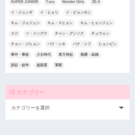
SUPER JUNIOR
T-ara
Wonder Girls
ZE:A
イ・ジュンギ
イ・ヒョリ
イ・ビョンホン
キム・ジェジュン
キム・スヒョン
キム・ヒョンジュン
スジ
ソ・イングク
チャン・グンソク
チュウォン
チョン・ジヒョン
パク・シネ
パク・シフ
ヒョンビン
事件・事故
少女時代
東方神起
熱愛・結婚
訴訟・紛争
超新星
軍隊
カテゴリー