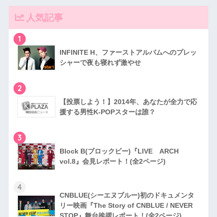
人気記事
1
INFINITE H、ファーストアルバムへのプレッ
シャーで夜も寝れず激やせ
2
【投票しよう！】2014年、あなたが全力で応
援する男性K-POPスターは誰？
3
Block B(ブロックビー)『LIVE ARCH
vol.8』会見レポート！(全2ページ)
4
CNBLUE(シーエヌブルー)初のドキュメンタ
リー映画『The Story of CNBLUE / NEVER
STOP』舞台挨拶レポート！(全2ページ)