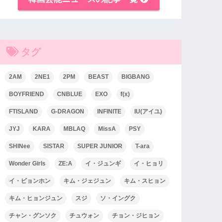
タグ
2AM
2NE1
2PM
BEAST
BIGBANG
BOYFRIEND
CNBLUE
EXO
f(x)
FTISLAND
G-DRAGON
INFINITE
IU(アイユ)
JYJ
KARA
MBLAQ
MissA
PSY
SHINee
SISTAR
SUPER JUNIOR
T-ara
Wonder Girls
ZE:A
イ・ジュンギ
イ・ヒョリ
イ・ビョンホン
キム・ジェジュン
キム・スヒョン
キム・ヒョンジュン
スジ
ソ・イングク
チャン・グンソク
チュウォン
チョン・ジヒョン