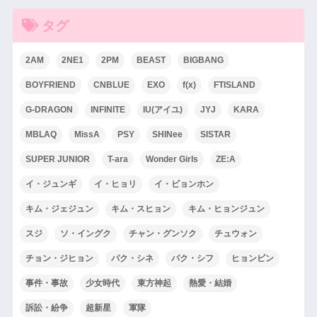
タグ
2AM
2NE1
2PM
BEAST
BIGBANG
BOYFRIEND
CNBLUE
EXO
f(x)
FTISLAND
G-DRAGON
INFINITE
IU(アイユ)
JYJ
KARA
MBLAQ
MissA
PSY
SHINee
SISTAR
SUPER JUNIOR
T-ara
Wonder Girls
ZE:A
イ・ジュンギ
イ・ヒョリ
イ・ビョンホン
キム・ジェジュン
キム・スヒョン
キム・ヒョンジュン
スジ
ソ・イングク
チャン・グンソク
チュウォン
チョン・ジヒョン
パク・シネ
パク・シフ
ヒョンビン
事件・事故
少女時代
東方神起
熱愛・結婚
訴訟・紛争
超新星
軍隊