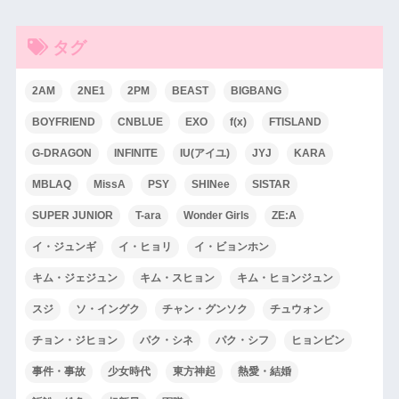
タグ
2AM
2NE1
2PM
BEAST
BIGBANG
BOYFRIEND
CNBLUE
EXO
f(x)
FTISLAND
G-DRAGON
INFINITE
IU(アイユ)
JYJ
KARA
MBLAQ
MissA
PSY
SHINee
SISTAR
SUPER JUNIOR
T-ara
Wonder Girls
ZE:A
イ・ジュンギ
イ・ヒョリ
イ・ビョンホン
キム・ジェジュン
キム・スヒョン
キム・ヒョンジュン
スジ
ソ・イングク
チャン・グンソク
チュウォン
チョン・ジヒョン
パク・シネ
パク・シフ
ヒョンビン
事件・事故
少女時代
東方神起
熱愛・結婚