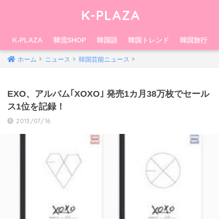
K-PLAZA
K-PLAZA
韓流SHOP
韓国語
韓国トレンド
韓国旅行
ホーム
ニュース
韓国芸能ニュース
EXO、アルバム｢XOXO｣ 発売1カ月38万枚でセール
ス1位を記録！
2013/07/16