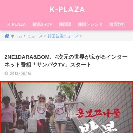
K-PLAZA
K-PLAZA
韓流SHOP
韓国語
韓国トレンド
韓国旅行
ホーム
ニュース
韓国芸能ニュース
2NE1DARA&BOM、4次元の世界が広がるインター
ネット番組「サンパクTV」スタート
2013/08/16