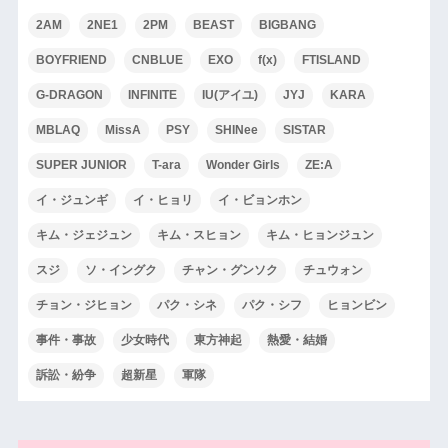
2AM
2NE1
2PM
BEAST
BIGBANG
BOYFRIEND
CNBLUE
EXO
f(x)
FTISLAND
G-DRAGON
INFINITE
IU(アイユ)
JYJ
KARA
MBLAQ
MissA
PSY
SHINee
SISTAR
SUPER JUNIOR
T-ara
Wonder Girls
ZE:A
イ・ジュンギ
イ・ヒョリ
イ・ビョンホン
キム・ジェジュン
キム・スヒョン
キム・ヒョンジュン
スジ
ソ・イングク
チャン・グンソク
チュウォン
チョン・ジヒョン
パク・シネ
パク・シフ
ヒョンビン
事件・事故
少女時代
東方神起
熱愛・結婚
訴訟・紛争
超新星
軍隊