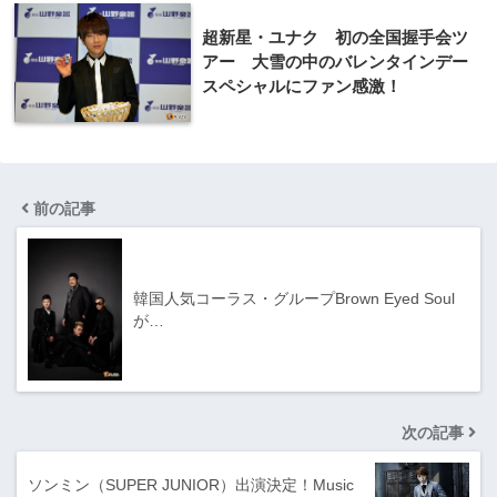
超新星・ユ​ナク 初の全国握手会ツ
アー 大雪の中のバレンタイ​ンデー
スペシャルにフ​ァン感激！
前の記事
韓国​人気コーラス・グループ​Brown Eyed Soul
が…
次の記事
ソンミン（SUPER JUNIOR）出演決​定！Music​