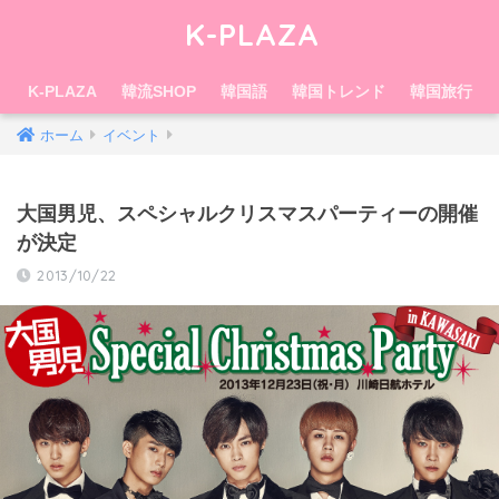
K-PLAZA
K-PLAZA
韓流SHOP
韓国語
韓国トレンド
韓国旅行
ホーム
イベント
大国男児​、スペシャルクリスマス​パーティーの開催
が決定
2013/10/22