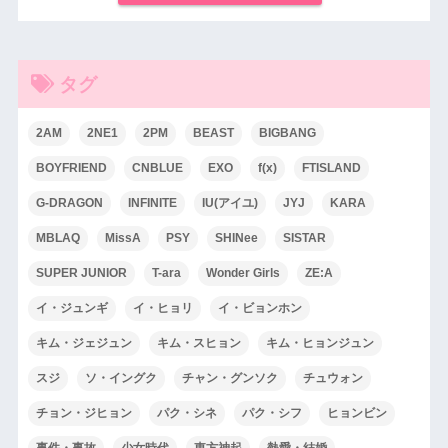
タグ
2AM
2NE1
2PM
BEAST
BIGBANG
BOYFRIEND
CNBLUE
EXO
f(x)
FTISLAND
G-DRAGON
INFINITE
IU(アイユ)
JYJ
KARA
MBLAQ
MissA
PSY
SHINee
SISTAR
SUPER JUNIOR
T-ara
Wonder Girls
ZE:A
イ・ジュンギ
イ・ヒョリ
イ・ビョンホン
キム・ジェジュン
キム・スヒョン
キム・ヒョンジュン
スジ
ソ・イングク
チャン・グンソク
チュウォン
チョン・ジヒョン
パク・シネ
パク・シフ
ヒョンビン
事件・事故
少女時代
東方神起
熱愛・結婚