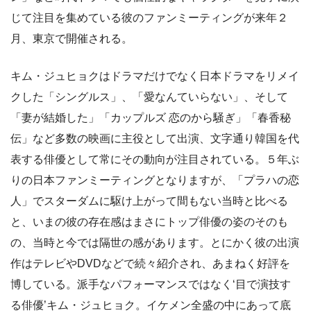
じて注目を集めている彼のファンミーティングが来年２
月、東京で開催される。
キム・ジュヒョクはドラマだけでなく日本ドラマをリメイ
クした「シングルス」、「愛なんていらない」、そして
「妻が結婚した」「カップルズ 恋のから騒ぎ」「春香秘
伝」など多数の映画に主役として出演、文字通り韓国を代
表する俳優として常にその動向が注目されている。５年ぶ
りの日本ファンミーティングとなりますが、「プラハの恋
人」でスターダムに駆け上がって間もない当時と比べる
と、いまの彼の存在感はまさにトップ俳優の姿のそのも
の、当時と今では隔世の感があります。とにかく彼の出演
作はテレビやDVDなどで続々紹介され、あまねく好評を
博している。派手なパフォーマンスではなく‘目で演技す
る俳優’キム・ジュヒョク。イケメン全盛の中にあって底