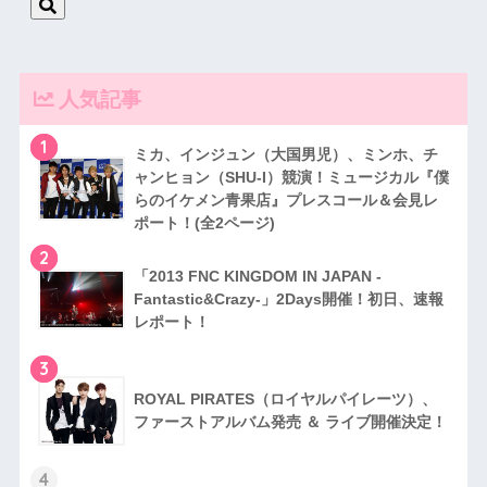
人気記事
1
ミカ、インジュン（大国男児）、ミンホ、チ
ャンヒョン（SHU-I）競演！ミュージカル『僕
らのイケメン青果店』プレスコール＆会見レ
ポート！(全2ページ)
2
「2013 FNC KINGDOM IN JAPAN -
Fantastic&Crazy-」2Days開催！初日、速報
レポート！
3
RO​YAL PIRATES（ロイヤルパイレーツ）、
ファ​ーストアルバム発売 ＆ ライブ開催決定！
4