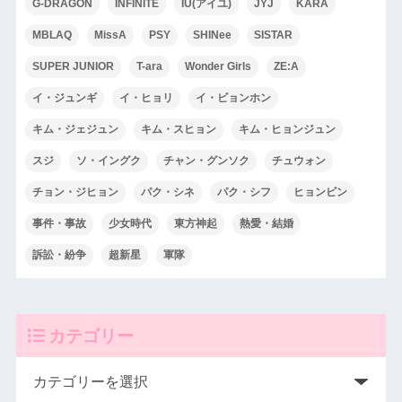
G-DRAGON
INFINITE
IU(アイユ)
JYJ
KARA
MBLAQ
MissA
PSY
SHINee
SISTAR
SUPER JUNIOR
T-ara
Wonder Girls
ZE:A
イ・ジュンギ
イ・ヒョリ
イ・ビョンホン
キム・ジェジュン
キム・スヒョン
キム・ヒョンジュン
スジ
ソ・イングク
チャン・グンソク
チュウォン
チョン・ジヒョン
パク・シネ
パク・シフ
ヒョンビン
事件・事故
少女時代
東方神起
熱愛・結婚
訴訟・紛争
超新星
軍隊
カテゴリー