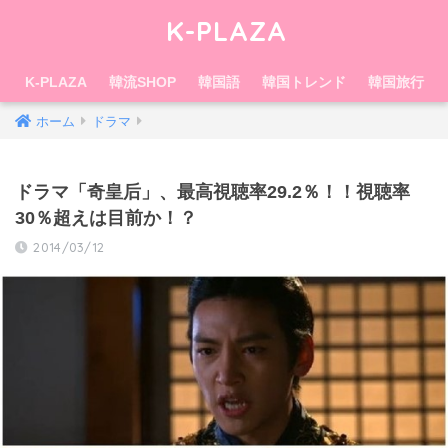
K-PLAZA
K-PLAZA
韓流SHOP
韓国語
韓国トレンド
韓国旅行
ホーム
ドラマ
ドラマ「奇皇后」、最高視聴率29.2％！！視聴率
30％超えは目前か！？
2014/03/12