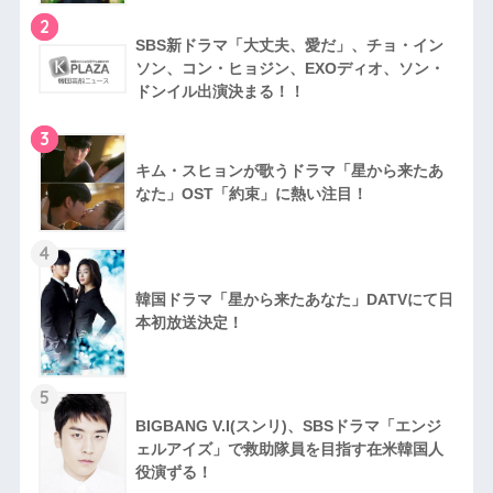
2
SBS新ドラマ「大丈夫、愛だ」、チョ・イン
ソン、コン・ヒョジン、EXOディオ、ソン・
ドンイル出演決まる！！
3
キム・スヒョンが歌うドラマ「星から来たあ
なた」OST「約束」に熱い注目！
4
韓国​ドラマ「星から来たあ​なた」DATVにて日
本初放送決定！
5
BIGBANG V.I(スンリ)、SBSドラマ「エンジ
ェルアイズ」で救助隊員を目指す在米韓国人
役演ずる！