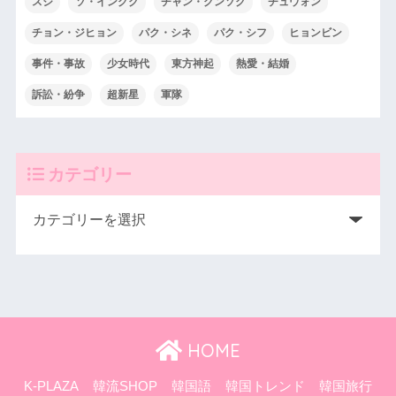
スジ
ソ・イングク
チャン・グンソク
チュウォン
チョン・ジヒョン
パク・シネ
パク・シフ
ヒョンビン
事件・事故
少女時代
東方神起
熱愛・結婚
訴訟・紛争
超新星
軍隊
カテゴリー
HOME
K-PLAZA
韓流SHOP
韓国語
韓国トレンド
韓国旅行