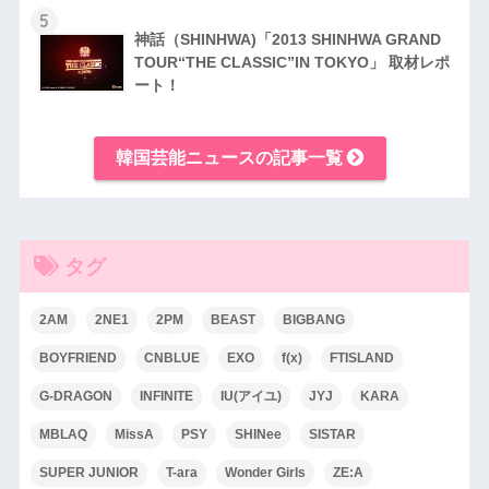
5
神話（SHINHWA)「2013 SHINHWA GRAND
TOUR“THE CLASSIC”IN TOKYO」 取材レポ
ート！
韓国芸能ニュースの記事一覧
タグ
2AM
2NE1
2PM
BEAST
BIGBANG
BOYFRIEND
CNBLUE
EXO
f(x)
FTISLAND
G-DRAGON
INFINITE
IU(アイユ)
JYJ
KARA
MBLAQ
MissA
PSY
SHINee
SISTAR
SUPER JUNIOR
T-ara
Wonder Girls
ZE:A