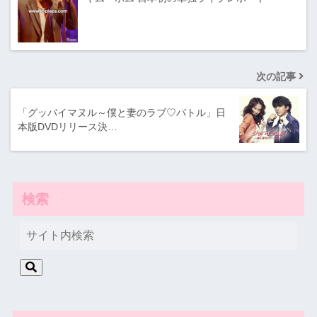
次の記事
「グッバイマヌル～僕と妻のラブ♡バトル」日
本版DVDリリース決…
検索