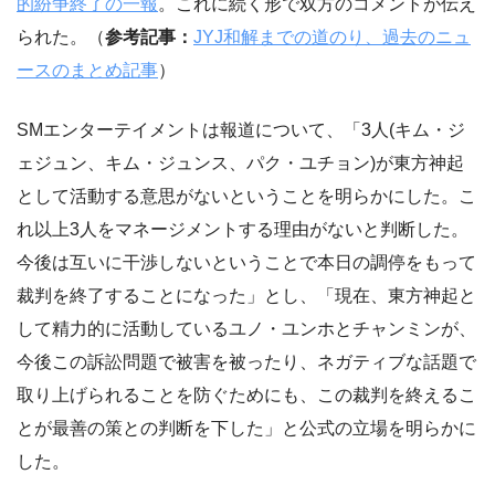
的紛争終了の一報
。これに続く形で双方のコメントが伝え
られた。（
参考記事：
JYJ和解までの道のり、過去のニュ
ースのまとめ記事
）
SMエンターテイメントは報道について、「3人(キム・ジ
ェジュン、キム・ジュンス、パク・ユチョン)が東方神起
として活動する意思がないということを明らかにした。こ
れ以上3人をマネージメントする理由がないと判断した。
今後は互いに干渉しないということで本日の調停をもって
裁判を終了することになった」とし、「現在、東方神起と
して精力的に活動しているユノ・ユンホとチャンミンが、
今後この訴訟問題で被害を被ったり、ネガティブな話題で
取り上げられることを防ぐためにも、この裁判を終えるこ
とが最善の策との判断を下した」と公式の立場を明らかに
した。