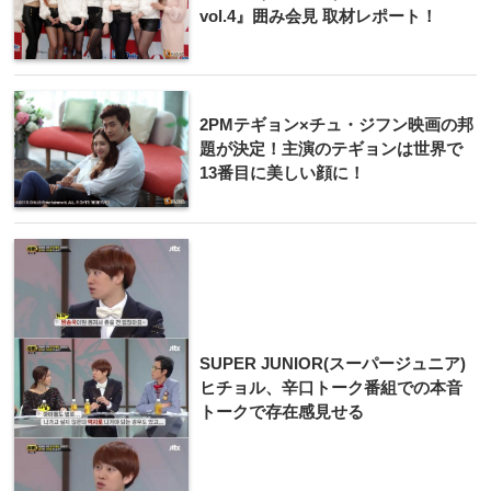
vol.4』囲み会見 取材レポート！
2PMテギョン×チュ・ジフン映画の邦
題が決定！主演のテギョンは世界で
13番目に美しい顔に！
SUPER JUNIOR(スーパージュニア)
ヒチョル、辛口トーク番組での本音
トークで存在感見せる