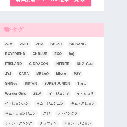
タグ
2AM
2NE1
2PM
BEAST
BIGBANG
BOYFRIEND
CNBLUE
EXO
f(x)
FTISLAND
G-DRAGON
INFINITE
IU(アイユ)
JYJ
KARA
MBLAQ
MissA
PSY
SHINee
SISTAR
SUPER JUNIOR
T-ara
Wonder Girls
ZE:A
イ・ジュンギ
イ・ヒョリ
イ・ビョンホン
キム・ジェジュン
キム・スヒョン
キム・ヒョンジュン
スジ
ソ・イングク
チャン・グンソク
チュウォン
チョン・ジヒョン