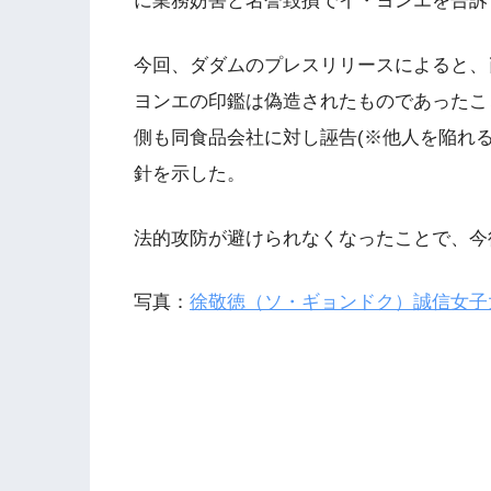
に業務妨害と名誉毀損でイ・ヨンエを告訴
今回、ダダムのプレスリリースによると、
ヨンエの印鑑は偽造されたものであったこ
側も同食品会社に対し誣告(※他人を陥れ
針を示した。
法的攻防が避けられなくなったことで、今
写真：
徐敬徳（ソ・ギョンドク）誠信女子