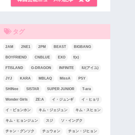
タグ
2AM
2NE1
2PM
BEAST
BIGBANG
BOYFRIEND
CNBLUE
EXO
f(x)
FTISLAND
G-DRAGON
INFINITE
IU(アイユ)
JYJ
KARA
MBLAQ
MissA
PSY
SHINee
SISTAR
SUPER JUNIOR
T-ara
Wonder Girls
ZE:A
イ・ジュンギ
イ・ヒョリ
イ・ビョンホン
キム・ジェジュン
キム・スヒョン
キム・ヒョンジュン
スジ
ソ・イングク
チャン・グンソク
チュウォン
チョン・ジヒョン