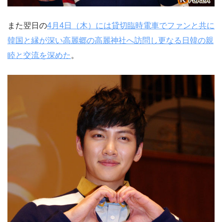
また翌日の
4月4日（木）には貸切臨時電車でファンと共に
韓国と縁が深い高麗郷の高麗神社へ訪問し更なる日韓の親
睦と交流を深めた
。