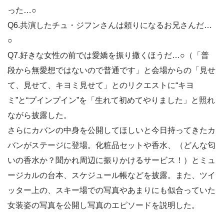
った…○
Q6.共演したチュ・ジフンさんは頼りになるお兄さんだ…
○
Q7.好きな女性の前では愛嬌を振り撒くほうだ…○（「普
段から無愛想ではないので普通です」と会場からの「見せ
て、見せて、キヨミ見せて」とのリクエストに“キヨ
ミ”と“プインプイン”を「生れて初めてやりました」と照れ
ながら披露した。
さらにカバンの中身を公開してほしいと今日持ってきたカ
バンがステージに登場。化粧品セットや香水、（どんな匂
いの香水か？聞かれ周辺に振りかけるサービス！）とミュ
ージカルの台本、スケジュール帳などを披露。また、ツイ
ッター上の、スキー場での写真やあまりにも似合っていた
女装姿の写真を公開し写真のエピソードを説明した。