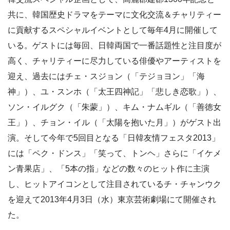
共に、韓国歴史ドラマをテーマに文化交流＆チャリティー
に貢献するスペシャルイベントとして毎年4月に開催して
いる。ゲストには毎回、日韓両国で一番話題性と注目度が
高く、チャリティーに尽力している俳優やアーティストを
迎え、過去にはチェ・スジョン（「テジョヨン」「海
神」）、ユ・スンホ（「太王四神記」「悲しき恋歌」）、
ソン・イルグク（「朱蒙」）、キム・ナムギル（「善徳女
王」）、チョン・イル（「太陽を抱いた月」）がゲスト出
演。そして今年で5回目となる「日韓友情フェスタ2013」
には「ペク・ドンス」「笑って、トンヘ」さらに「イケメ
ン青果店」、「5本の指」などの数々のヒット作に主演
し、ヒットアイコンとして注目されているチ・チャンウク
を迎えて2013年4月3日（水）東京芸術劇場にて開催され
た。