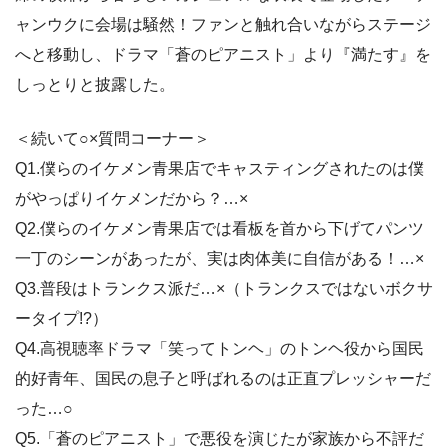
ャンウクに会場は騒然！ファンと触れ合いながらステージ
へと移動し、ドラマ「蒼のピアニスト」より『満たす』を
しっとりと披露した。
＜続いて○×質問コーナー＞
Q1.僕らのイケメン青果店でキャスティングされたのは僕
がやっぱりイケメンだから？…×
Q2.僕らのイケメン青果店では看板を首から下げてパンツ
一丁のシーンがあったが、実は肉体美に自信がある！…×
Q3.普段はトランクス派だ…×（トランクスではないボクサ
ータイプ!?）
Q4.高視聴率ドラマ「笑ってトンヘ」のトンヘ役から国民
的好青年、国民の息子と呼ばれるのは正直プレッシャーだ
った…○
Q5.「蒼のピアニスト」で悪役を演じたが家族から不評だ