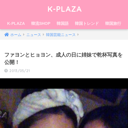
K-PLAZA
K-PLAZA
韓流SHOP
韓国語
韓国トレンド
韓国旅行
ホーム
ニュース
韓国芸能ニュース
ファヨンとヒョヨン、成人の日に姉妹で乾杯写真を
公開！
2013/05/21