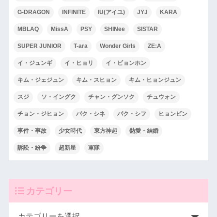
G-DRAGON
INFINITE
IU(アイユ)
JYJ
KARA
MBLAQ
MissA
PSY
SHINee
SISTAR
SUPER JUNIOR
T-ara
Wonder Girls
ZE:A
イ・ジュンギ
イ・ヒョリ
イ・ビョンホン
キム・ジェジュン
キム・スヒョン
キム・ヒョンジュン
スジ
ソ・イングク
チャン・グンソク
チュウォン
チョン・ジヒョン
パク・シネ
パク・シフ
ヒョンビン
事件・事故
少女時代
東方神起
熱愛・結婚
訴訟・紛争
超新星
軍隊
カテゴリー