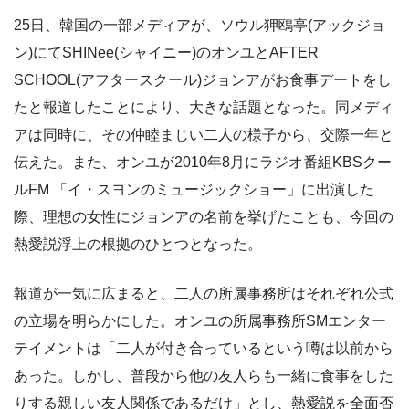
25日、韓国の一部メディアが、ソウル狎鴎亭(アックジョ
ン)にてSHINee(シャイニー)のオンユとAFTER
SCHOOL(アフタースクール)ジョンアがお食事デートをし
たと報道したことにより、大きな話題となった。同メディ
アは同時に、その仲睦まじい二人の様子から、交際一年と
伝えた。また、オンユが2010年8月にラジオ番組KBSクー
ルFM 「イ・スヨンのミュージックショー」に出演した
際、理想の女性にジョンアの名前を挙げたことも、今回の
熱愛説浮上の根拠のひとつとなった。
報道が一気に広まると、二人の所属事務所はそれぞれ公式
の立場を明らかにした。オンユの所属事務所SMエンター
テイメントは「二人が付き合っているという噂は以前から
あった。しかし、普段から他の友人らも一緒に食事をした
りする親しい友人関係であるだけ」とし、熱愛説を全面否