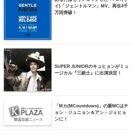
イ)「ジェントルマン」MV、再生4千
万回突破！
SUPE​R JUNIORのキュ​ヒョンがミュ
ージカル​『三銃士』に出演決定​！
「Mカ(MCountdown)」の新MCはチ
ョン・ジュニョン＆アン・ジェヒョ
ンに！