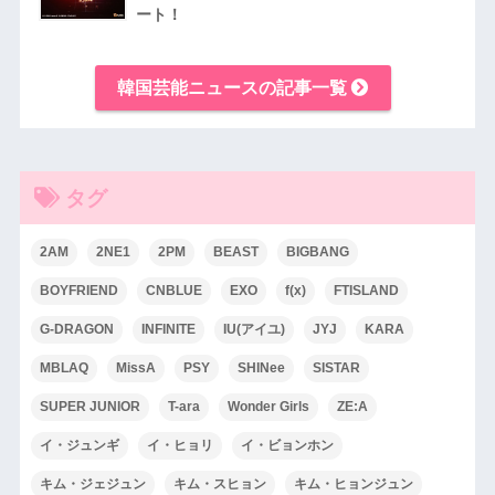
ート！
韓国芸能ニュースの記事一覧
タグ
2AM
2NE1
2PM
BEAST
BIGBANG
BOYFRIEND
CNBLUE
EXO
f(x)
FTISLAND
G-DRAGON
INFINITE
IU(アイユ)
JYJ
KARA
MBLAQ
MissA
PSY
SHINee
SISTAR
SUPER JUNIOR
T-ara
Wonder Girls
ZE:A
イ・ジュンギ
イ・ヒョリ
イ・ビョンホン
キム・ジェジュン
キム・スヒョン
キム・ヒョンジュン