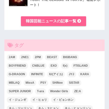
ート！
韓国芸能ニュースの記事一覧
タグ
2AM
2NE1
2PM
BEAST
BIGBANG
BOYFRIEND
CNBLUE
EXO
f(x)
FTISLAND
G-DRAGON
INFINITE
IU(アイユ)
JYJ
KARA
MBLAQ
MissA
PSY
SHINee
SISTAR
SUPER JUNIOR
T-ara
Wonder Girls
ZE:A
イ・ジュンギ
イ・ヒョリ
イ・ビョンホン
キム・ジェジュン
キム・スヒョン
キム・ヒョンジュン