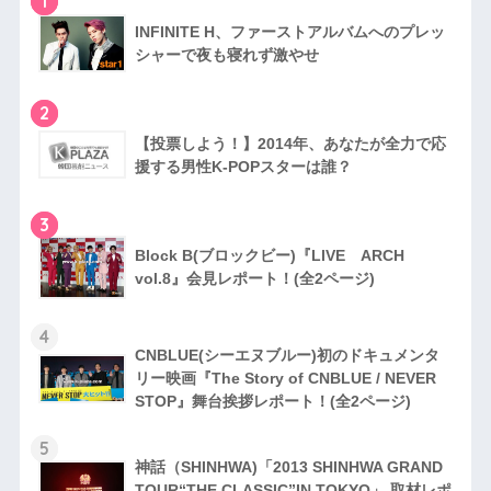
1
INFINITE H、ファーストアルバムへのプレッ
シャーで夜も寝れず激やせ
2
【投票しよう！】2014年、あなたが全力で応
援する男性K-POPスターは誰？
3
Block B(ブロックビー)『LIVE ARCH
vol.8』会見レポート！(全2ページ)
4
CNBLUE(シーエヌブルー)初のドキュメンタ
リー映画『The Story of CNBLUE / NEVER
STOP』舞台挨拶レポート！(全2ページ)
5
神話（SHINHWA)「2013 SHINHWA GRAND
TOUR“THE CLASSIC”IN TOKYO」 取材レポ